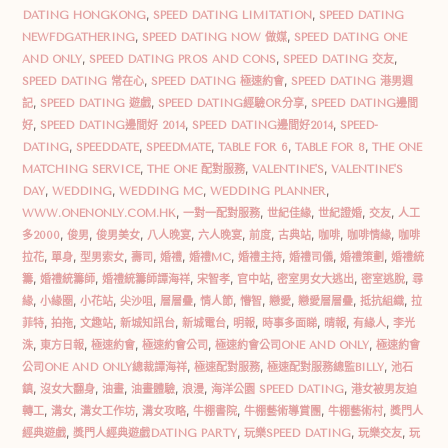
DATING HONGKONG
,
SPEED DATING LIMITATION
,
SPEED DATING
NEWFDGATHERING
,
SPEED DATING NOW 做媒
,
SPEED DATING ONE
AND ONLY
,
SPEED DATING PROS AND CONS
,
SPEED DATING 交友
,
SPEED DATING 常在心
,
SPEED DATING 極速約會
,
SPEED DATING 港男週
記
,
SPEED DATING 遊戲
,
SPEED DATING經驗OR分享
,
SPEED DATING邊間
好
,
SPEED DATING邊間好 2014
,
SPEED DATING邊間好2014
,
SPEED-
DATING
,
SPEEDDATE
,
SPEEDMATE
,
TABLE FOR 6
,
TABLE FOR 8
,
THE ONE
MATCHING SERVICE
,
THE ONE 配對服務
,
VALENTINE'S
,
VALENTINE'S
DAY
,
WEDDING
,
WEDDING MC
,
WEDDING PLANNER
,
WWW.ONENONLY.COM.HK
,
一對一配對服務
,
世紀佳緣
,
世紀證婚
,
交友
,
人工
多2000
,
俊男
,
俊男美女
,
八人晚宴
,
六人晚宴
,
前度
,
古典站
,
咖啡
,
咖啡情緣
,
咖啡
拉花
,
單身
,
型男索女
,
壽司
,
婚禮
,
婚禮MC
,
婚禮主持
,
婚禮司儀
,
婚禮策劃
,
婚禮統
籌
,
婚禮統籌師
,
婚禮統籌師譚海祥
,
宋智孝
,
官中站
,
密室男女大逃出
,
密室逃脫
,
尋
緣
,
小緣圈
,
小花站
,
尖沙咀
,
層層疊
,
情人節
,
懵智
,
戀愛
,
戀愛層層疊
,
抵抗組織
,
拉
菲特
,
拍拖
,
文趣站
,
新城知訊台
,
新城電台
,
明報
,
時事多面睇
,
晴報
,
有緣人
,
李光
洙
,
東方日報
,
極速約會
,
極速約會公司
,
極速約會公司ONE AND ONLY
,
極速約會
公司ONE AND ONLY總裁譚海祥
,
極速配對服務
,
極速配對服務總監BILLY
,
池石
鎮
,
沒女大翻身
,
油畫
,
油畫體驗
,
浪漫
,
海洋公園 SPEED DATING
,
港女被男友迫
轉工
,
溝女
,
溝女工作坊
,
溝女攻略
,
牛棚書院
,
牛棚藝術導賞團
,
牛棚藝術村
,
獎門人
經典遊戲
,
獎門人經典遊戲DATING PARTY
,
玩樂SPEED DATING
,
玩樂交友
,
玩