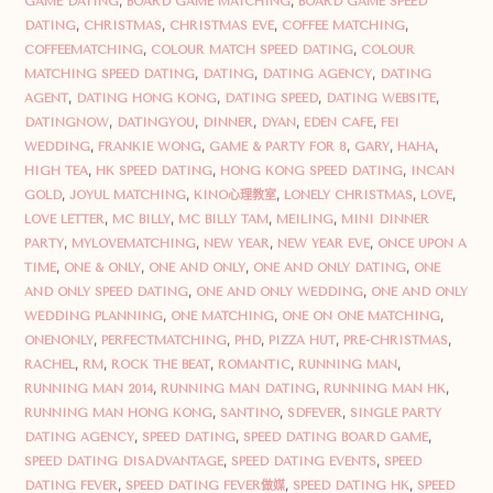
GAME DATING
,
BOARD GAME MATCHING
,
BOARD GAME SPEED
DATING
,
CHRISTMAS
,
CHRISTMAS EVE
,
COFFEE MATCHING
,
COFFEEMATCHING
,
COLOUR MATCH SPEED DATING
,
COLOUR
MATCHING SPEED DATING
,
DATING
,
DATING AGENCY
,
DATING
AGENT
,
DATING HONG KONG
,
DATING SPEED
,
DATING WEBSITE
,
DATINGNOW
,
DATINGYOU
,
DINNER
,
DYAN
,
EDEN CAFE
,
FEI
WEDDING
,
FRANKIE WONG
,
GAME & PARTY FOR 8
,
GARY
,
HAHA
,
HIGH TEA
,
HK SPEED DATING
,
HONG KONG SPEED DATING
,
INCAN
GOLD
,
JOYUL MATCHING
,
KINO心理教室
,
LONELY CHRISTMAS
,
LOVE
,
LOVE LETTER
,
MC BILLY
,
MC BILLY TAM
,
MEILING
,
MINI DINNER
PARTY
,
MYLOVEMATCHING
,
NEW YEAR
,
NEW YEAR EVE
,
ONCE UPON A
TIME
,
ONE & ONLY
,
ONE AND ONLY
,
ONE AND ONLY DATING
,
ONE
AND ONLY SPEED DATING
,
ONE AND ONLY WEDDING
,
ONE AND ONLY
WEDDING PLANNING
,
ONE MATCHING
,
ONE ON ONE MATCHING
,
ONENONLY
,
PERFECTMATCHING
,
PHD
,
PIZZA HUT
,
PRE-CHRISTMAS
,
RACHEL
,
RM
,
ROCK THE BEAT
,
ROMANTIC
,
RUNNING MAN
,
RUNNING MAN 2014
,
RUNNING MAN DATING
,
RUNNING MAN HK
,
RUNNING MAN HONG KONG
,
SANTINO
,
SDFEVER
,
SINGLE PARTY
DATING AGENCY
,
SPEED DATING
,
SPEED DATING BOARD GAME
,
SPEED DATING DISADVANTAGE
,
SPEED DATING EVENTS
,
SPEED
DATING FEVER
,
SPEED DATING FEVER做媒
,
SPEED DATING HK
,
SPEED