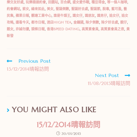
樂交友好處
,
玩樂極速約會
,
田園站
,
百合網
,
盛女愛作戰
,
種豆得金
,
等一個人咖啡
,
約會網站
,
索女
,
緣來如此
,
美女
,
聖誕倒數
,
聖誕好去處
,
聖誕節
,
脫毒
,
藍可盈
,
藝
民集
,
蘋果日報
,
觀塘工業中心
,
誰是牛頭王
,
識女仔
,
識朋友
,
識男仔
,
追女仔
,
追女
攻略
,
還看今天
,
都市日報
,
酒店HIGH TEA
,
金鐘國
,
除夕倒數
,
除夕好去處
,
靚仔
,
靚女
,
非誠勿擾
,
頭條日報
,
香港SPEED DATING
,
高質素會員
,
高質素會員之夜
,
黃
新發
Previous Post
15/12/2014晴報訪問
Next Post
11/08/2015晴報訪問
YOU MIGHT ALSO LIKE
15/12/2014晴報訪問
30/01/2015