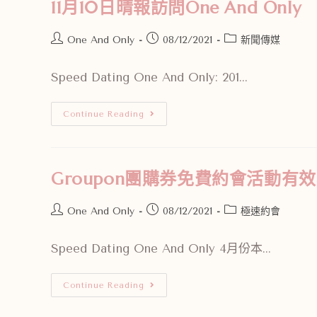
11月10日晴報訪問One And Only
One And Only
08/12/2021
新聞傳媒
Speed Dating One And Only: 201...
Continue Reading
Groupon團購券免費約會活動有
One And Only
08/12/2021
極速約會
Speed Dating One And Only 4月份本...
Continue Reading