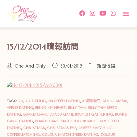
約會活
單對單配
傳媒及相
情感教
成功故事及
付款方
關於我
聯絡我
15/12/2014晴報訪問
One And Only
30/01/2015
新聞傳媒
TAGS:
214
,
214 DATING
,
214 SPEED DATING
,
3D咖啡拉花
,
ALVIN
,
AM730
,
APPLESDATING
,
BEING MY HEART
,
BILLY TAM
,
BILLY TAM SPEED
DATING
,
BOARD GAME
,
BOARD GAME BRUNCH GATHERING
,
BOARD
GAME DATING
,
BOARD GAME MATCHING
,
BOARD GAME SPEED
DATING
,
CHRISTMAS
,
CHRISTMAS EVE
,
COFFEE MATCHING
,
COFFEEMATCHING
,
COLOUR MATCH SPEED DATING
,
COLOUR