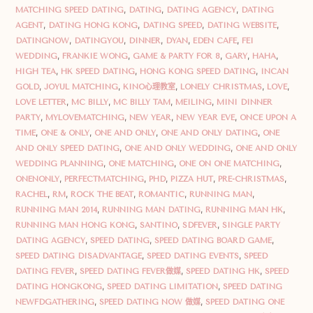
MATCHING SPEED DATING
,
DATING
,
DATING AGENCY
,
DATING
AGENT
,
DATING HONG KONG
,
DATING SPEED
,
DATING WEBSITE
,
DATINGNOW
,
DATINGYOU
,
DINNER
,
DYAN
,
EDEN CAFE
,
FEI
WEDDING
,
FRANKIE WONG
,
GAME & PARTY FOR 8
,
GARY
,
HAHA
,
HIGH TEA
,
HK SPEED DATING
,
HONG KONG SPEED DATING
,
INCAN
GOLD
,
JOYUL MATCHING
,
KINO心理教室
,
LONELY CHRISTMAS
,
LOVE
,
LOVE LETTER
,
MC BILLY
,
MC BILLY TAM
,
MEILING
,
MINI DINNER
PARTY
,
MYLOVEMATCHING
,
NEW YEAR
,
NEW YEAR EVE
,
ONCE UPON A
TIME
,
ONE & ONLY
,
ONE AND ONLY
,
ONE AND ONLY DATING
,
ONE
AND ONLY SPEED DATING
,
ONE AND ONLY WEDDING
,
ONE AND ONLY
WEDDING PLANNING
,
ONE MATCHING
,
ONE ON ONE MATCHING
,
ONENONLY
,
PERFECTMATCHING
,
PHD
,
PIZZA HUT
,
PRE-CHRISTMAS
,
RACHEL
,
RM
,
ROCK THE BEAT
,
ROMANTIC
,
RUNNING MAN
,
RUNNING MAN 2014
,
RUNNING MAN DATING
,
RUNNING MAN HK
,
RUNNING MAN HONG KONG
,
SANTINO
,
SDFEVER
,
SINGLE PARTY
DATING AGENCY
,
SPEED DATING
,
SPEED DATING BOARD GAME
,
SPEED DATING DISADVANTAGE
,
SPEED DATING EVENTS
,
SPEED
DATING FEVER
,
SPEED DATING FEVER做媒
,
SPEED DATING HK
,
SPEED
DATING HONGKONG
,
SPEED DATING LIMITATION
,
SPEED DATING
NEWFDGATHERING
,
SPEED DATING NOW 做媒
,
SPEED DATING ONE