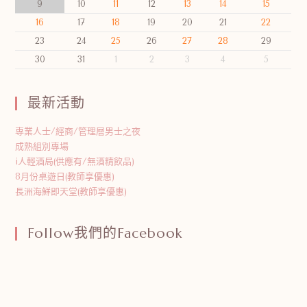
9
10
11
12
13
14
15
16
17
18
19
20
21
22
23
24
25
26
27
28
29
30
31
1
2
3
4
5
最新活動
專業人士/經商/管理層男士之夜
成熟組別專場
i人輕酒局(供應有/無酒精飲品)
8月份桌遊日(教師享優惠)
長洲海鮮即天堂(教師享優惠)
Follow我們的Facebook