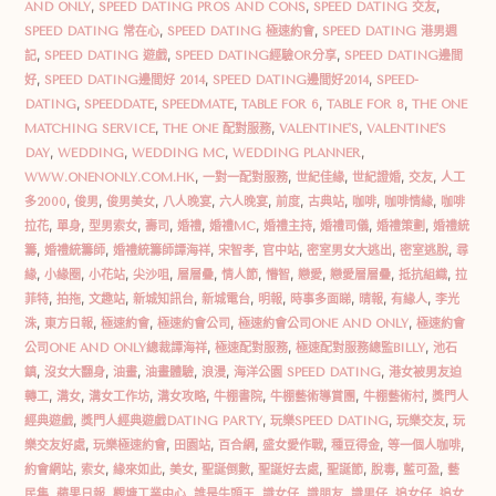
AND ONLY
,
SPEED DATING PROS AND CONS
,
SPEED DATING 交友
,
SPEED DATING 常在心
,
SPEED DATING 極速約會
,
SPEED DATING 港男週
記
,
SPEED DATING 遊戲
,
SPEED DATING經驗OR分享
,
SPEED DATING邊間
好
,
SPEED DATING邊間好 2014
,
SPEED DATING邊間好2014
,
SPEED-
DATING
,
SPEEDDATE
,
SPEEDMATE
,
TABLE FOR 6
,
TABLE FOR 8
,
THE ONE
MATCHING SERVICE
,
THE ONE 配對服務
,
VALENTINE'S
,
VALENTINE'S
DAY
,
WEDDING
,
WEDDING MC
,
WEDDING PLANNER
,
WWW.ONENONLY.COM.HK
,
一對一配對服務
,
世紀佳緣
,
世紀證婚
,
交友
,
人工
多2000
,
俊男
,
俊男美女
,
八人晚宴
,
六人晚宴
,
前度
,
古典站
,
咖啡
,
咖啡情緣
,
咖啡
拉花
,
單身
,
型男索女
,
壽司
,
婚禮
,
婚禮MC
,
婚禮主持
,
婚禮司儀
,
婚禮策劃
,
婚禮統
籌
,
婚禮統籌師
,
婚禮統籌師譚海祥
,
宋智孝
,
官中站
,
密室男女大逃出
,
密室逃脫
,
尋
緣
,
小緣圈
,
小花站
,
尖沙咀
,
層層疊
,
情人節
,
懵智
,
戀愛
,
戀愛層層疊
,
抵抗組織
,
拉
菲特
,
拍拖
,
文趣站
,
新城知訊台
,
新城電台
,
明報
,
時事多面睇
,
晴報
,
有緣人
,
李光
洙
,
東方日報
,
極速約會
,
極速約會公司
,
極速約會公司ONE AND ONLY
,
極速約會
公司ONE AND ONLY總裁譚海祥
,
極速配對服務
,
極速配對服務總監BILLY
,
池石
鎮
,
沒女大翻身
,
油畫
,
油畫體驗
,
浪漫
,
海洋公園 SPEED DATING
,
港女被男友迫
轉工
,
溝女
,
溝女工作坊
,
溝女攻略
,
牛棚書院
,
牛棚藝術導賞團
,
牛棚藝術村
,
獎門人
經典遊戲
,
獎門人經典遊戲DATING PARTY
,
玩樂SPEED DATING
,
玩樂交友
,
玩
樂交友好處
,
玩樂極速約會
,
田園站
,
百合網
,
盛女愛作戰
,
種豆得金
,
等一個人咖啡
,
約會網站
,
索女
,
緣來如此
,
美女
,
聖誕倒數
,
聖誕好去處
,
聖誕節
,
脫毒
,
藍可盈
,
藝
民集
,
蘋果日報
,
觀塘工業中心
,
誰是牛頭王
,
識女仔
,
識朋友
,
識男仔
,
追女仔
,
追女