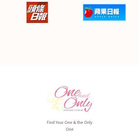
Find Your One & the Only
One