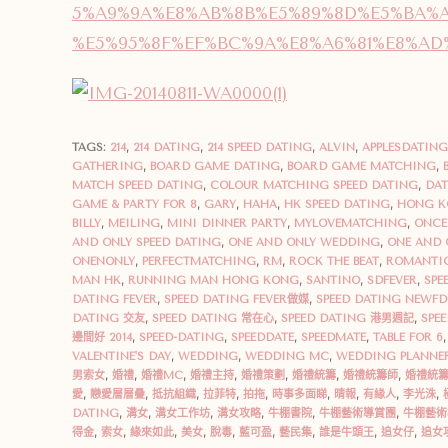
5%A9%9A%E8%AB%8B%E5%89%8D%E5%BA%A
%E5%95%8F%EF%BC%9A%E8%A6%81%E8%AD%
TAGS:
214
,
214 DATING
,
214 SPEED DATING
,
ALVIN
,
APPLESDATING
GATHERING
,
BOARD GAME DATING
,
BOARD GAME MATCHING
,
MATCH SPEED DATING
,
COLOUR MATCHING SPEED DATING
,
DA
GAME & PARTY FOR 8
,
GARY
,
HAHA
,
HK SPEED DATING
,
HONG K
BILLY
,
MEILING
,
MINI DINNER PARTY
,
MYLOVEMATCHING
,
ONCE
AND ONLY SPEED DATING
,
ONE AND ONLY WEDDING
,
ONE AND 
ONENONLY
,
PERFECTMATCHING
,
RM
,
ROCK THE BEAT
,
ROMANTI
MAN HK
,
RUNNING MAN HONG KONG
,
SANTINO
,
SDFEVER
,
SPE
DATING FEVER
,
SPEED DATING FEVER做媒
,
SPEED DATING NEWF
DATING 交友
,
SPEED DATING 常在心
,
SPEED DATING 港男週記
,
SPE
邊間好 2014
,
SPEED-DATING
,
SPEEDDATE
,
SPEEDMATE
,
TABLE FOR 6
,
VALENTINE'S DAY
,
WEDDING
,
WEDDING MC
,
WEDDING PLANNE
男索女
,
婚禮
,
婚禮MC
,
婚禮主持
,
婚禮策劃
,
婚禮統籌
,
婚禮統籌師
,
婚禮統
愛
,
戀愛層層疊
,
抵抗組織
,
拉菲特
,
拍拖
,
時事多面睇
,
晴報
,
有緣人
,
李光洙
,
DATING
,
溝女
,
溝女工作坊
,
溝女攻略
,
牛棚書院
,
牛棚藝術導賞團
,
牛棚藝術
得金
,
索女
,
緣來如此
,
美女
,
脫毒
,
藍可盈
,
藝民集
,
誰是牛頭王
,
追女仔
,
追女