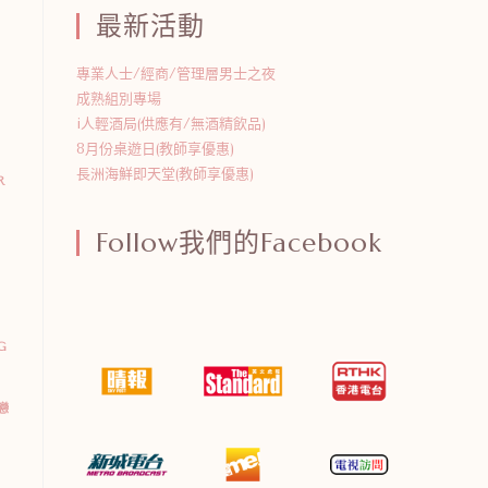
最新活動
專業人士/經商/管理層男士之夜
成熟組別專場
i人輕酒局(供應有/無酒精飲品)
8月份桌遊日(教師享優惠)
長洲海鮮即天堂(教師享優惠)
R
Follow我們的Facebook
G
戀