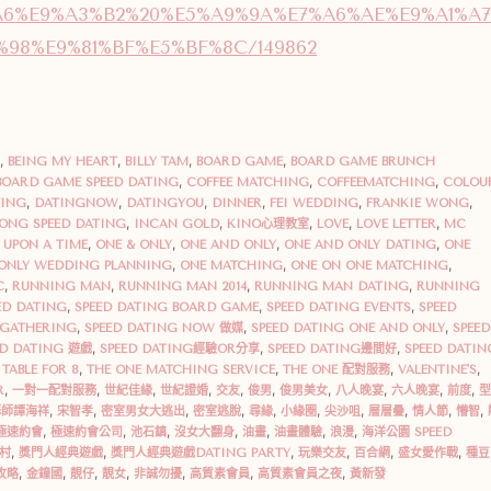
6%E9%A3%B2%20%E5%A9%9A%E7%A6%AE%E9%A1%A7
98%E9%81%BF%E5%BF%8C/149862
,
BEING MY HEART
,
BILLY TAM
,
BOARD GAME
,
BOARD GAME BRUNCH
BOARD GAME SPEED DATING
,
COFFEE MATCHING
,
COFFEEMATCHING
,
COLOU
TING
,
DATINGNOW
,
DATINGYOU
,
DINNER
,
FEI WEDDING
,
FRANKIE WONG
,
ONG SPEED DATING
,
INCAN GOLD
,
KINO心理教室
,
LOVE
,
LOVE LETTER
,
MC
 UPON A TIME
,
ONE & ONLY
,
ONE AND ONLY
,
ONE AND ONLY DATING
,
ONE
ONLY WEDDING PLANNING
,
ONE MATCHING
,
ONE ON ONE MATCHING
,
C
,
RUNNING MAN
,
RUNNING MAN 2014
,
RUNNING MAN DATING
,
RUNNING
ED DATING
,
SPEED DATING BOARD GAME
,
SPEED DATING EVENTS
,
SPEED
DGATHERING
,
SPEED DATING NOW 做媒
,
SPEED DATING ONE AND ONLY
,
SPEED
ED DATING 遊戲
,
SPEED DATING經驗OR分享
,
SPEED DATING邊間好
,
SPEED DATIN
TABLE FOR 8
,
THE ONE MATCHING SERVICE
,
THE ONE 配對服務
,
VALENTINE'S
,
R
,
一對一配對服務
,
世紀佳緣
,
世紀證婚
,
交友
,
俊男
,
俊男美女
,
八人晚宴
,
六人晚宴
,
前度
,
型
籌師譚海祥
,
宋智孝
,
密室男女大逃出
,
密室逃脫
,
尋緣
,
小緣圈
,
尖沙咀
,
層層疊
,
情人節
,
懵智
,
極速約會
,
極速約會公司
,
池石鎮
,
沒女大翻身
,
油畫
,
油畫體驗
,
浪漫
,
海洋公園 SPEED
村
,
獎門人經典遊戲
,
獎門人經典遊戲DATING PARTY
,
玩樂交友
,
百合網
,
盛女愛作戰
,
種豆
攻略
,
金鐘國
,
靚仔
,
靚女
,
非誠勿擾
,
高質素會員
,
高質素會員之夜
,
黃新發