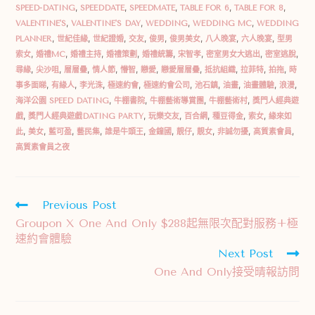
SPEED-DATING
,
SPEEDDATE
,
SPEEDMATE
,
TABLE FOR 6
,
TABLE FOR 8
,
VALENTINE'S
,
VALENTINE'S DAY
,
WEDDING
,
WEDDING MC
,
WEDDING
PLANNER
,
世紀佳緣
,
世紀證婚
,
交友
,
俊男
,
俊男美女
,
八人晚宴
,
六人晚宴
,
型男
索女
,
婚禮MC
,
婚禮主持
,
婚禮策劃
,
婚禮統籌
,
宋智孝
,
密室男女大逃出
,
密室逃脫
,
尋緣
,
尖沙咀
,
層層疊
,
情人節
,
懵智
,
戀愛
,
戀愛層層疊
,
抵抗組織
,
拉菲特
,
拍拖
,
時
事多面睇
,
有緣人
,
李光洙
,
極速約會
,
極速約會公司
,
池石鎮
,
油畫
,
油畫體驗
,
浪漫
,
海洋公園 SPEED DATING
,
牛棚書院
,
牛棚藝術導賞團
,
牛棚藝術村
,
獎門人經典遊
戲
,
獎門人經典遊戲DATING PARTY
,
玩樂交友
,
百合網
,
種豆得金
,
索女
,
緣來如
此
,
美女
,
藍可盈
,
藝民集
,
誰是牛頭王
,
金鐘國
,
靚仔
,
靚女
,
非誠勿擾
,
高質素會員
,
高質素會員之夜
Previous Post
Groupon X One And Only $288起無限次配對服務+極
速約會體驗
Next Post
One And Only接受晴報訪問