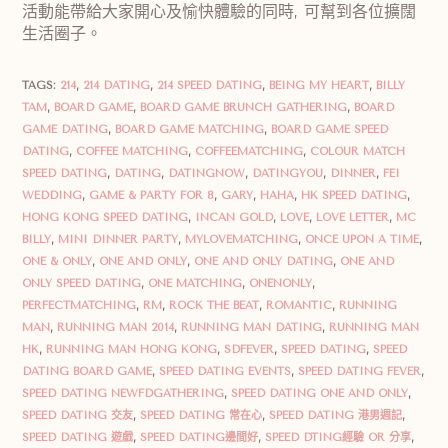
活動能帶給大家開心及愉快體驗的同時, 可幫到各位擴闊
生活圈子。
TAGS:
214
,
214 DATING
,
214 SPEED DATING
,
BEING MY HEART
,
BILLY
TAM
,
BOARD GAME
,
BOARD GAME BRUNCH GATHERING
,
BOARD
GAME DATING
,
BOARD GAME MATCHING
,
BOARD GAME SPEED
DATING
,
COFFEE MATCHING
,
COFFEEMATCHING
,
COLOUR MATCH
SPEED DATING
,
DATING
,
DATINGNOW
,
DATINGYOU
,
DINNER
,
FEI
WEDDING
,
GAME & PARTY FOR 8
,
GARY
,
HAHA
,
HK SPEED DATING
,
HONG KONG SPEED DATING
,
INCAN GOLD
,
LOVE
,
LOVE LETTER
,
MC
BILLY
,
MINI DINNER PARTY
,
MYLOVEMATCHING
,
ONCE UPON A TIME
,
ONE & ONLY
,
ONE AND ONLY
,
ONE AND ONLY DATING
,
ONE AND
ONLY SPEED DATING
,
ONE MATCHING
,
ONENONLY
,
PERFECTMATCHING
,
RM
,
ROCK THE BEAT
,
ROMANTIC
,
RUNNING
MAN
,
RUNNING MAN 2014
,
RUNNING MAN DATING
,
RUNNING MAN
HK
,
RUNNING MAN HONG KONG
,
SDFEVER
,
SPEED DATING
,
SPEED
DATING BOARD GAME
,
SPEED DATING EVENTS
,
SPEED DATING FEVER
,
SPEED DATING NEWFDGATHERING
,
SPEED DATING ONE AND ONLY
,
SPEED DATING 交友
,
SPEED DATING 常在心
,
SPEED DATING 港男週記
,
SPEED DATING 遊戲
,
SPEED DATING邊間好
,
SPEED DTING經驗 OR 分享
,