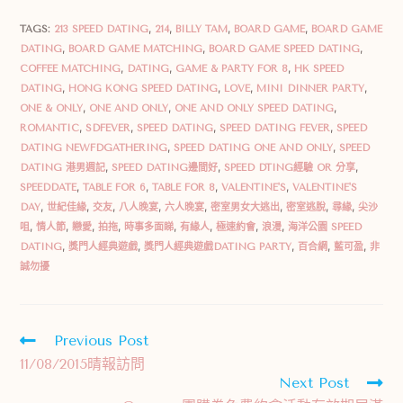
TAGS:
213 SPEED DATING
,
214
,
BILLY TAM
,
BOARD GAME
,
BOARD GAME
DATING
,
BOARD GAME MATCHING
,
BOARD GAME SPEED DATING
,
COFFEE MATCHING
,
DATING
,
GAME & PARTY FOR 8
,
HK SPEED
DATING
,
HONG KONG SPEED DATING
,
LOVE
,
MINI DINNER PARTY
,
ONE & ONLY
,
ONE AND ONLY
,
ONE AND ONLY SPEED DATING
,
ROMANTIC
,
SDFEVER
,
SPEED DATING
,
SPEED DATING FEVER
,
SPEED
DATING NEWFDGATHERING
,
SPEED DATING ONE AND ONLY
,
SPEED
DATING 港男週記
,
SPEED DATING邊間好
,
SPEED DTING經驗 OR 分享
,
SPEEDDATE
,
TABLE FOR 6
,
TABLE FOR 8
,
VALENTINE'S
,
VALENTINE'S
DAY
,
世紀佳緣
,
交友
,
八人晚宴
,
六人晚宴
,
密室男女大逃出
,
密室逃脫
,
尋緣
,
尖沙
咀
,
情人節
,
戀愛
,
拍拖
,
時事多面睇
,
有緣人
,
極速約會
,
浪漫
,
海洋公園 SPEED
DATING
,
獎門人經典遊戲
,
獎門人經典遊戲DATING PARTY
,
百合網
,
藍可盈
,
非
誠勿擾
Previous Post
11/08/2015晴報訪問
Next Post