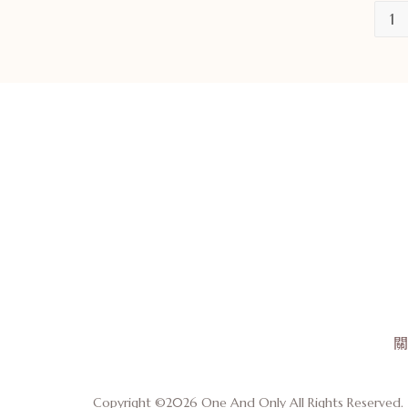
1
關
Copyright ©2026 One And Only All Rights Reserved.