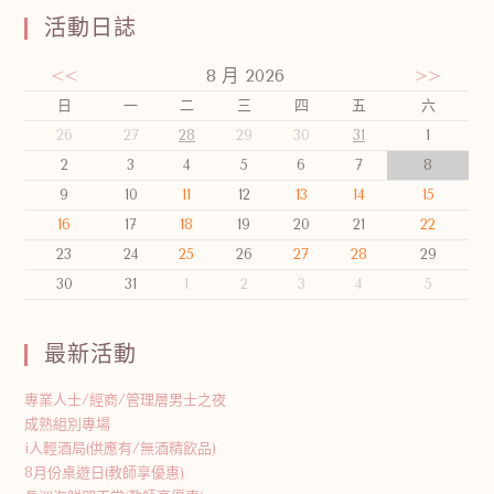
活動日誌
<<
8 月 2026
>>
日
一
二
三
四
五
六
26
27
28
29
30
31
1
2
3
4
5
6
7
8
9
10
11
12
13
14
15
16
17
18
19
20
21
22
23
24
25
26
27
28
29
30
31
1
2
3
4
5
最新活動
專業人士/經商/管理層男士之夜
成熟組別專場
i人輕酒局(供應有/無酒精飲品)
8月份桌遊日(教師享優惠)