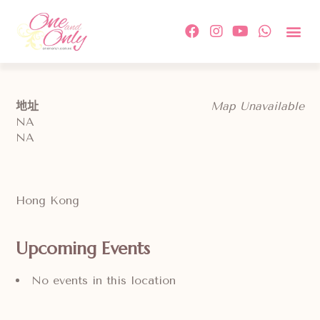
約會活
單對單配
傳媒及相
情感教
成功故事及
付款方
關於我
聯絡我
地址
Map Unavailable
NA
NA
Hong Kong
Upcoming Events
No events in this location