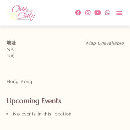
約會活
單對單配
傳媒及相
情感教
成功故事及
付款方
關於我
聯絡我
地址
Map Unavailable
NA
NA
Hong Kong
Upcoming Events
No events in this location