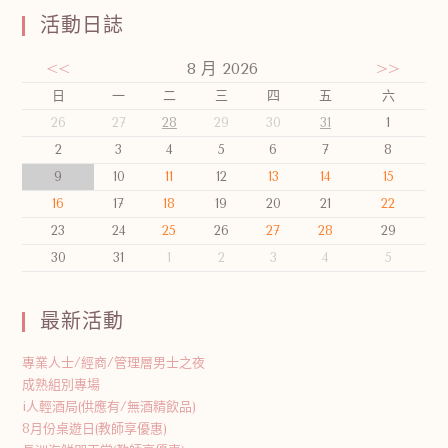
活動日誌
<<
8 月 2026
>>
日
一
二
三
四
五
六
26
27
28
29
30
31
1
2
3
4
5
6
7
8
9
10
11
12
13
14
15
16
17
18
19
20
21
22
23
24
25
26
27
28
29
30
31
1
2
3
4
5
最新活動
專業人士/經商/管理層男士之夜
成熟組別專場
i人輕酒局(供應有/無酒精飲品)
8月份桌遊日(教師享優惠)