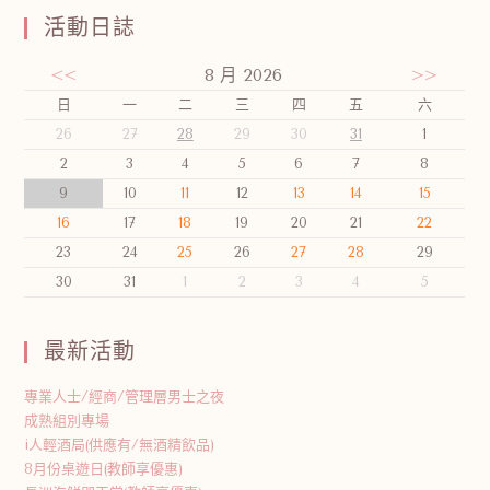
活動日誌
<<
8 月 2026
>>
日
一
二
三
四
五
六
26
27
28
29
30
31
1
2
3
4
5
6
7
8
9
10
11
12
13
14
15
16
17
18
19
20
21
22
23
24
25
26
27
28
29
30
31
1
2
3
4
5
最新活動
專業人士/經商/管理層男士之夜
成熟組別專場
i人輕酒局(供應有/無酒精飲品)
8月份桌遊日(教師享優惠)