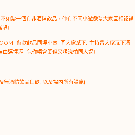
算好先? 不如黎一個有非酒精飲品，仲有不同小遊戲幫大家互相認識
喎!
ROOM, 各款飲品同埋小食, 同大家聚下, 主持帶大家玩下酒
家自由選擇添! 包你唔會悶但又唔洗怕同人逼!
酒精及無酒精飲品任飲, 以及場內所有設施)