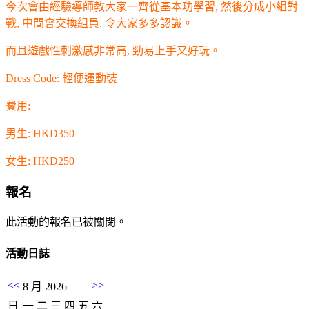
今次會由經驗導師教大家一齊從基本功學習, 然後分成小組對
戰, 中間會交換組員, 令大家多多認識。
而且遊戲性刺激感非常高, 勁易上手又好玩。
Dress Code: 輕便運動裝
費用:
男生: HKD350
女生: HKD250
報名
此活動的報名已被關閉。
活動日誌
<<
>>
8 月 2026
日
一
二
三
四
五
六