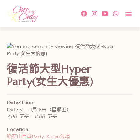
約會活
單對單配
傳媒及相
情感教
成功故事及
付款方
關於我
聯絡我
復活節大型Hyper
Party(女生大優惠)
Date/Time
Date(s) - 4月18曰（星期五）
7:00 下午 - 11:00 下午
Location
鑽石山巨型Party Room包場