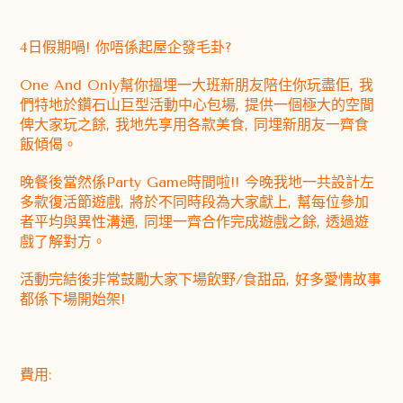
4日假期喎! 你唔係起屋企發毛卦?
One And Only幫你搵埋一大班新朋友陪住你玩盡佢, 我
們特地於鑽石山巨型活動中心包場, 提供一個極大的空間
俾大家玩之餘, 我地先享用各款美食, 同埋新朋友一齊食
飯傾偈。
晚餐後當然係Party Game時間啦!! 今晚我地一共設計左
多款復活節遊戲, 將於不同時段為大家獻上, 幫每位參加
者平均與異性溝通, 同埋一齊合作完成遊戲之餘, 透過遊
戲了解對方。
活動完結後非常鼓勵大家下場飲野/食甜品, 好多愛情故事
都係下場開始架!
費用: