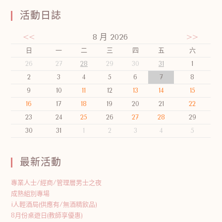
活動日誌
<<
8 月 2026
>>
日
一
二
三
四
五
六
26
27
28
29
30
31
1
2
3
4
5
6
7
8
9
10
11
12
13
14
15
16
17
18
19
20
21
22
23
24
25
26
27
28
29
30
31
1
2
3
4
5
最新活動
專業人士/經商/管理層男士之夜
成熟組別專場
i人輕酒局(供應有/無酒精飲品)
8月份桌遊日(教師享優惠)