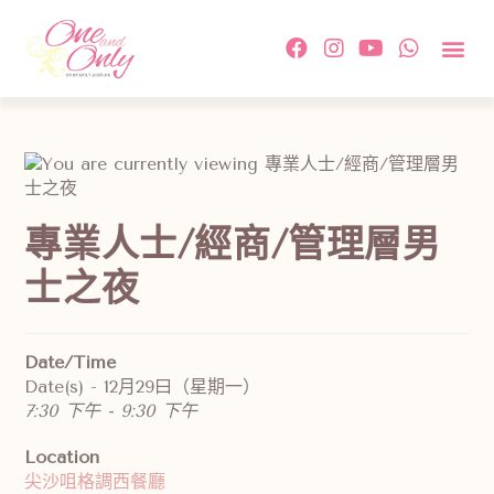
約會活
單對單配
傳媒及相
情感教
成功故事及
付款方
關於我
聯絡我
專業人士/經商/管理層男
士之夜
Date/Time
Date(s) - 12月29曰（星期一）
7:30 下午 - 9:30 下午
Location
尖沙咀格調西餐廳