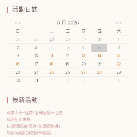
活動日誌
<<
8 月 2026
>>
日
一
二
三
四
五
六
26
27
28
29
30
31
1
2
3
4
5
6
7
8
9
10
11
12
13
14
15
16
17
18
19
20
21
22
23
24
25
26
27
28
29
30
31
1
2
3
4
5
最新活動
專業人士/經商/管理層男士之夜
成熟組別專場
i人輕酒局(供應有/無酒精飲品)
8月份桌遊日(教師享優惠)