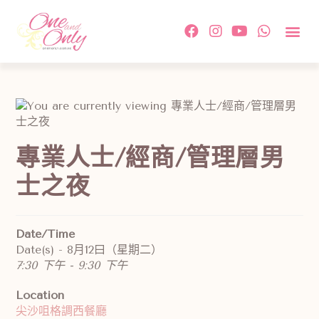
約會活
單對單配
傳媒及相
情感教
成功故事及
付款方
關於我
聯絡我
專業人士/經商/管理層男
士之夜
Date/Time
Date(s) - 8月12曰（星期二）
7:30 下午 - 9:30 下午
Location
尖沙咀格調西餐廳