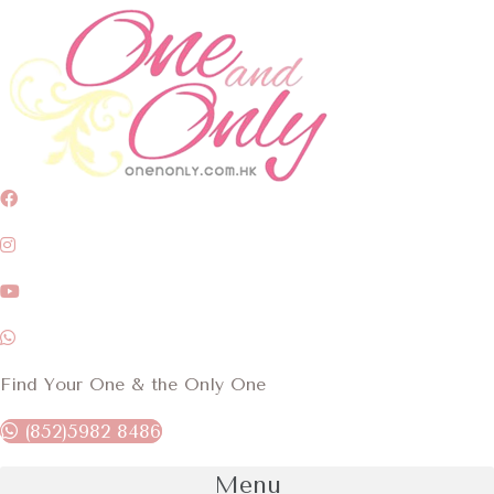
Skip
to
content
Find Your One & the Only One
(852)5982 8486
Menu