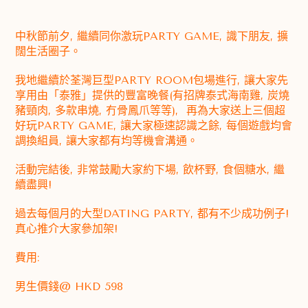
中秋節前夕, 繼續同你激玩PARTY GAME, 識下朋友, 擴
闊生活圈子。
我地繼續於荃灣巨型PARTY ROOM包場進行, 讓大家先
享用由「泰雅」提供的豐富晚餐(有招牌泰式海南雞, 炭燒
豬頸肉, 多款串燒, 冇骨鳳爪等等),
再為大家送上三個超
好玩PARTY GAME, 讓大家極速認識之餘, 每個遊戲均會
調換組員, 讓大家都有均等機會溝通。
活動完結後, 非常鼓勵大家約下場, 飲杯野, 食個糖水, 繼
續盡興!
過去每個月的大型DATING PARTY, 都有不少成功例子!
真心推介大家參加架!
費用:
男生價錢@ HKD 598